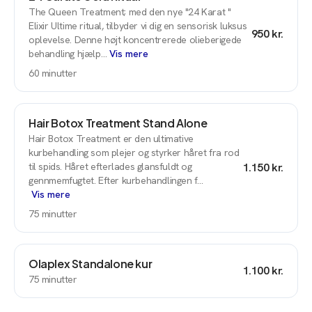
The Queen Treatment; med den nye "24 Karat "
Elixir Ultime ritual, tilbyder vi dig en sensorisk luksus
950 kr.
oplevelse. Denne højt koncentrerede olieberigede
behandling hjælp…
Vis mere
60
minutter
Hair Botox Treatment Stand Alone
Hair Botox Treatment er den ultimative
kurbehandling som plejer og styrker håret fra rod
til spids. Håret efterlades glansfuldt og
1.150 kr.
gennmemfugtet. Efter kurbehandlingen f…
Vis mere
75
minutter
Olaplex Standalone kur
1.100 kr.
75
minutter