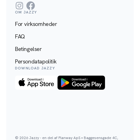
Instagram
Facebook
OM JAZZY
For virksomheder
FAQ
Betingelser
Persondatapolitik
DOWNLOAD JAZZY
©
2026
Jazzy - en del af Planway ApS • Baggesensgade 4C,