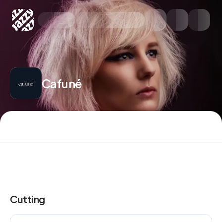
Planway
Cafuné
Cutting