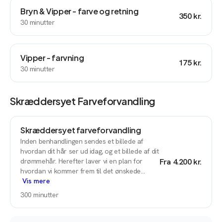
Bryn & Vipper - farve og retning
350 kr.
30
minutter
Vipper - farvning
175 kr.
30
minutter
Skræddersyet Farveforvandling
Skræddersyet farveforvandling
Inden benhandlingen sendes et billede af
hvordan dit hår ser ud idag, og et billede af dit
drømmehår. Herefter laver vi en plan for
Fra
4.200 kr.
hvordan vi kommer frem til det ønskede…
Vis mere
300
minutter